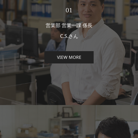
01
営業部 営業一課 係長
C.S.さん
VIEW MORE