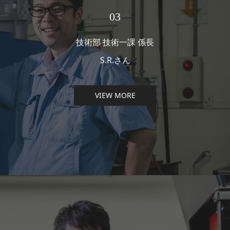
03
技術部 技術一課 係長
S.R.さん
VIEW MORE