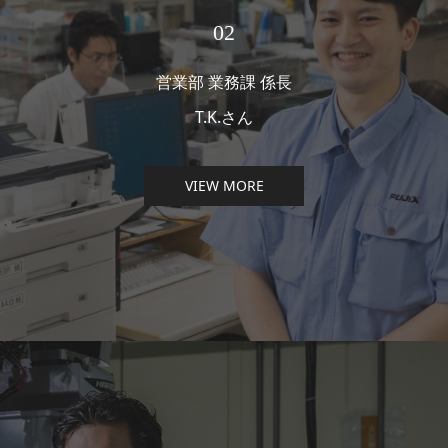
02
営業部 業務課 係長
T.K.さん
VIEW MORE